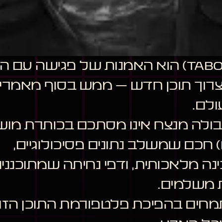
פרסום בטאבולה (Taboola) הוא האמנות של פ
רוך תוכן חדש – ממש בסוף מאמרים 
ולם.
קמפיין טאבולה מנצח אינו מסתכם בכותרת
נה מלאכותית, ודפי נחיתה שמתוכננ
ת משלמים.
מחים בהפיכת פלטפורמת התוכן הזו 