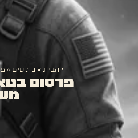
דף הבית
»
פוסטים
»
פר
פרסום בטאב
משל