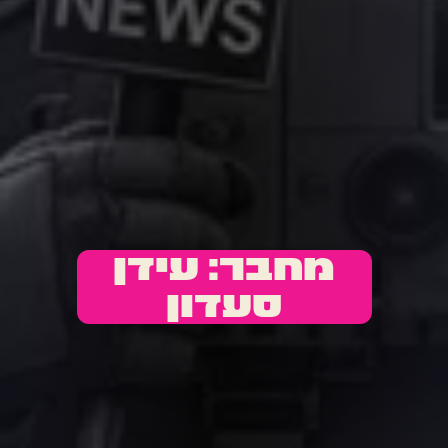
מחבר:
עידן
סעדון