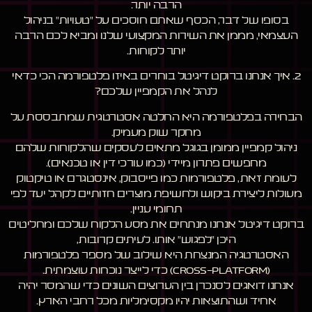
הרבה יותר.
בסופו של דבר, הכסף שאתם חוסכים על "טעויות" בניהול
העצמאי, מממן את השירות המקצועי שלנו ומביא לכם הרבה
יותר לקוחות.
2. איך אנחנו ברוקט דיגיטל בוחרים באיזו פלטפורמה הכי כדאי
לנהל את הקמפיין שלכם?
הבחירה בפלטפורמה היא החלטה אסטרטגית שמתבססת על
מחקר שוק מעמיק.
ניהול קמפיין ממומן בגוגל מתאים לעסקים שהלקוחות שלהם
מחפשים פתרון מיידי (כמו עורכי דין או טכנאים).
לעומת זאת, פלטפורמות כמו פייסבוק, אינסטגרם או טיקטוק
מעולות ליצירת ביקוש ולחשיפת מוצרים חזותיים לקהל יעד לפי
תחומי עניין.
ברוקט דיגיטל אנחנו מנתחים את מסע הלקוח שלכם ומחליטים
היכן "לפגוש" אותו. לעיתים קרובות,
האסטרטגיה המנצחת היא שילוב של מספר פלטפורמות
(Cross-Platform) כדי לייצר נוכחות עוצמתית.
אנחנו דואגים לסנכרן בין הערוצים השונים כדי שהמסר יהיה
אחיד ושהתוצאות יהיו מקסימליות מכל רחבי הארץ.