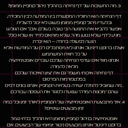
3. מה החשיבות של דף נחיתה בתהליך ניהול קמפיין ממומן?
דף הנחיתה הוא החוליה המקשרת בין המודעה לבין המכירה,
ובלעדיו ניהול קמפיין ממומן פשוט לא יכול להצליח.
אפשר להביא את התנועה הכי טובה בעולם, אבל אם הגולש
מגיע לדף שלא נטען מהר, שלא מותאם לנייד או שלא כולל
הנעה לפעולה ברורה – הוא יברח.
אצלנו ברוקט דיגיטל, אנחנו לא מסתכלים רק על המודעות אלא
על כל חווית המשתמש.
אנחנו מוודאים שדפי הנחיתה שלכם עוברים אופטימיזציה
מלאה להמרה.
דף נחיתה איכותי משפר גם את "ציון האיכות" שלכם
בפלטפורמות הפרסום
, מה שמוביל להוזלה ישירה בעלויות הקמפיין. אנחנו בונים דפים
שהם "מכונות המרה" שנועדו לסגור את העסקה עבורכם.
4. איך מתבצעת האופטימיזציה של הקמפיין לאורך זמן וכל כמה
זמן מבצעים שינויים?
אופטימיזציה בניהול קמפיין ממומן היא תהליך בלתי נגמר.
ברוקט דיגיטל אנחנו מבצעים ניטור יומיומי של הביצועים. אם