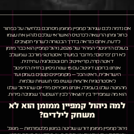
אם נדמה לכם שניהול קמפיין ממומן מסתכם בלחיצה על כפתור
כחול ומתן הרשאה לכרטיס האשראי שלכם לגהץ את עצמו
לדעת, אתם כנראה בדרך הבטוחה לשרוף תקציבים.
בעולם הדיגיטלי המהיר של 2026, ניהול קמפיין הוא כבר מזמן
לא רק "פרסום"; מדובר במערך אסטרטגי מורכב שמשלב
דאטה קרה, קריאייטיב חם וטכנולוגיה עתידנית.
אנחנו ברוקט דיגיטל, עם 15 שנות ניסיון בחזית הדיגיטל
הישראלית, ראינו הכל – מקמפיינים קטנים בעמק ועד
לאסטרטגיות ארציות ששינו פני תעשיות שלמות.
מהמטה שלנו בעפולה, אנחנו מוכיחים מדי יום שהניהול שלנו
הוא מה שמפריד בין "הוצאה" לבין "השקעה" שמניבה פירות.
למה ניהול קמפיין ממומן הוא לא
משחק לילדים?
ניהול קמפיין ממומן דורש שליטה במגוון פלטפורמות – מגוגל