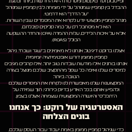
ופייסבוק ועד טיקטוק ומערכות ה-AI החדשות ביותר (GEO).
ההבדל בין קמפיין שמנוהל על ידי מומחה לבין קמפיין שמנוהל
"על הדרך" הוא דרמטי.
מנהל קמפיין מקצועי יודע לקרוא את המספרים שבין השורות.
הוא לא מסתכל רק על כמה קליקים קיבלתם,
אלא על איכות הלידים, עלות ההמרה (CPA) והחזר ההשקעה
הכולל (ROAS).
אצלנו ברוקט דיגיטל, אנחנו לא מאמינים ב"שגר ושכח". ניהול
קמפיין ממומן דורש אופטימיזציה יומיומית.
אנחנו בוחנים אילו מודעות עובדות טוב יותר, אילו קהלים מגיבים
למסרים שלנו ואיפה כל שקל מהתקציב שלכם מנוצל בצורה
הטובה ביותר.
המקצוענות שלנו מאפשרת לנו לקחת את המסרים שלכם
ולהפיץ אותם בכל הארץ בדיוק כירורגי, תוך שמירה על
ה"תכל'ס" והיושרה המקצועית שצמחה אצלנו בצפון.
האסטרטגיה של רוקט: כך אנחנו
בונים הצלחה
כדי שניהול קמפיין ממומן באמת יעבוד עבור העסק שלכם,