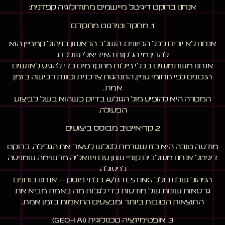
אנחנו ברוקט דיגיטל מיישמים מתודולוגיה קפדנית:
1. מחקר וטירגוט מתקדם
אנחנו לא יורים לכל הכיוונים. השלב הראשון בניהול קמפיין הוא
להבין מי הלקוח האידיאלי שלכם.
אנחנו משתמשים בכלי פילוח מתקדמים כדי להגיע לאנשים
הנכונים לפי תחומי עניין, התנהגות צרכנית וכוונת רכישה בזמן
אמת.
המטרה היא להופיע מול הגולש בדיוק כשהוא בשל לביצוע
הפעולה.
2. קריאייטיב מבוסס ביצועים
מודעה טובה היא כזו שגורמת לגולש לעצור את הגלילה. ברוקט
דיגיטל אנחנו משלבים קופי שנון עם ויזואליה מרשימה שמניעה
לפעולה.
הניהול שלנו כולל A/B Testing בלתי פוסק – אנחנו בוחנים
גרסאות שונות של מודעות כדי לגלות מה באמת מביא את
התוצאות הטובות ביותר ומבצעים התאמות בזמן אמת.
3. אופטימיזציה טכנולוגית (AI ו-GEO)