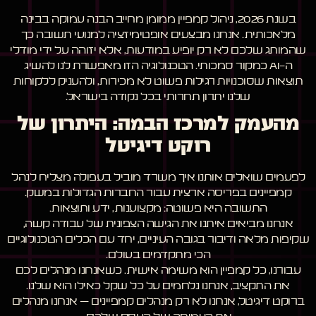
בשנת 2026, ניהול קמפיין ממומן מחייב הבנה עמוקה בבינה
מלאכותית. אנחנו מבצעים אופטימיזציה למנועי תשובה כך
שהמותג שלכם לא רק יופיע במודעות, אלא יזוהה על ידי מודלי
ה-AI כמקור סמכותי. הטכנולוגיה הזו מאפשרת לנו להשיג
תוצאות שסוכנויות רגילות פשוט לא מכירות, ולהעניק ללקוחות
שלנו יתרון תחרותי בכל נקודה בישראל.
מהעמק למרכז הבמה: היתרון של
רוקט דיגיטל
לפעמים שואלים אותנו איך משרד מוביל בעפולה מצליח לנהל
קמפיינים בפריסה ארצית עבור החברות הגדולות במשק.
התשובה היא פשוטה: מקצוענות, ידע ותוצאות.
אנחנו מביאים איתנו את הגישה הצפונית של עבודה קשה,
שקיפות מלאה ודיבור בגובה העיניים, יחד עם הכלים הטכנולוגיים
הכי מתקדמים בעולם.
עבורנו, כל קמפיין הוא משימה אישית. כשאנחנו מנהלים לכם
את התקציב, אנחנו נלחמים על כל שקל כאילו הוא שלנו.
ברוקט דיגיטל, אנחנו לא רק מנהלים קמפיינים – אנחנו מנהלים