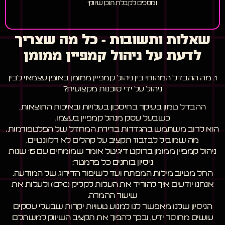
ומסכים לקבלת תוכן שיווקי
שאלות ותשובות – כל מה שצריך
לדעת על ניהול קמפיין ממומן
1. מה ההבדל המהותי בין ניהול קמפיין ממומן באופן עצמאי לבין
ניהול על ידי סוכנות מקצועית?
ההבדל טמון בעיקר בחיסכון בעלויות ובאיכות התוצאות.
כשבעל עסק מנהל קמפיין בעצמו,
הוא לרוב משתמש בהגדרות ברירת המחדל של הפלטפורמות,
מה שמוביל לבזבוז תקציב על קהלים לא רלוונטיים.
ניהול קמפיין ממומן ברוקט דיגיטל אומר שמומחים עם 15 שנות
ניסיון בוחנים כל פרמטר:
החל מטיוב מילות המפתח ועד לשיפור הדירוג של המודעה.
אנחנו יודעים איך להוריד את העלות לקליק (CPC) ולעלות את
שיעור ההמרה.
הניסיון שלנו מאפשר לנו למנוע טעויות יקרות שבעלי עסקים
עושים מחוסר ידע, ובכך להפוך את תקציב השיווק למשתלם