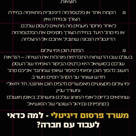
תוצאות.
הקמת אתר או פלטפורמה דיגיטלית מתאימה במידת
הצורך ובמידה ואין
לאחר מחקר מעמיק מה מתאים לעסק שלכם.
או מי קהל היעד במידת הצורך מקימים את הפלטפורמה
הדיגטלית הנכונה שתוביל אתכם אל ההצלחה.
הפקת תוכן וימי צילום
בעולם שבו הרשתות החברתיות מנהלות את השיחה – הנראות
שלכם בסושיאל היא כרטיס הביקור האמיתי של העסק.
חשוב להפוך תוכן יומיומי לסיפור שיווקי שמחבר אליכם קהל
חדש ושומר על הקהל הקיים מעורב.
ימי צילום מקצועיים מאפשרים להפיק תוכן אותנטי, חד ויזואלי
ומעורר עניין,
שמתאים בדיוק לאופי המותג שלכם ומשתלב באופן מושלם
בקמפיינים ובניהול השוטף של הסושיאל.
משרד פרסום דיגיטלי
– למה כדאי
לעבוד עם חברה?