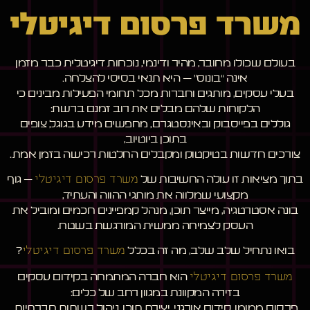
משרד פרסום דיגיטלי
בעולם שכולו מחובר, מהיר ודינמי, נוכחות דיגיטלית כבר מזמן
אינה “בונוס” – היא תנאי בסיסי להצלחה.
בעלי עסקים, מותגים וחברות מכל תחומי הפעילות מבינים כי
הלקוחות שלהם מבלים את רוב זמנם ברשת:
גוללים בפייסבוק ובאינסטגרם, מחפשים מידע בגוגל, צופים
בתוכן ביוטיוב,
צורכים חדשות בטיקטוק ומקבלים החלטות רכישה בזמן אמת.
בתוך מציאות זו עולה החשיבות של
משרד פרסום דיגיטלי
– גוף
מקצועי שמלווה את מותגי ההווה והעתיד,
בונה אסטרטגיה, מייצר תוכן, מנהל קמפיינים חכמים ומוביל את
העסק לצמיחה ממשית המורגשת בשטח.
בואו נתחיל שלב שלב, מה זה בכלל
משרד פרסום דיגיטלי
?
משרד פרסום דיגיטלי
הוא חברה המתמחה בקידום עסקים
בזירה המקוונת במגוון רחב של כלים:
פרסום ממומן, קידום אורגני, יצירת תוכן, ניהול רשתות חברתיות,