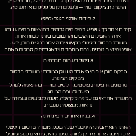
היתרון המרכזי: יכולת להגיע לקהל מדויק לפי גיל, תחומי עניין,
התנהגות, מיקום ועוד – ולשלם רק על קליקים או חשיפה.
2. קידום אורגני בגוגל (SEO)
קידום אתר כך שיופיע במיקומים גבוהים בתוצאות החיפוש. זהו
אחד האפיקים היציבים והחשובים ביותר לטווח ארוך.
משרד פרסום דיגיטלי מקצועי יבנה אסטרטגיית תוכן, יבצע
אופטימיזציה טכנית, ינתח מתחרים וידאג לחיזוק סמכות האתר.
3. ניהול רשתות חברתיות
הפקת תוכן איכותי היא לב השיווק המודרני. משרדי פרסום
מפיקים תמונות,
סרטונים, גרפיקות, פוסטים, רילסים ועוד – בהתאמה לקהל
היעד ולשפת המותג.
המשרד אחראי גם על ניהול קהילה, מענה לגולשים ושמירה על
נראות מקצועית עקבית.
4. בניית אתרים ודפי נחיתה
האתר הוא “הבית הדיגיטלי” של העסק. משרד פרסום דיגיטלי
איכותי יבנה אתר מדויק למותג, נגיש, מהיר, מותאם SEO ומוביל