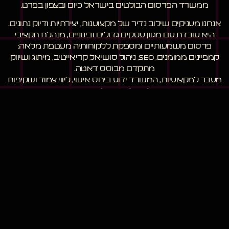
ממשרד הפרסום הבולטים בישראל כיום ובצפון בפרט.
אנחנו מעניקים שילוב נדיר של מקצוענות, יצירתיות ודיוק נתונים.
היא עובדת עם מגוון עסקים גדולים ובינוניים, מנהלת תקציבי
פרסום משמעותיים ומספקת ללקוחותיה מעטפת מלאה:
קמפיינים ממומנים, SEO, ניהול סושיאל, קריאייטיב, מיתוג ושיווק
מתקדם מבוסס דאטה.
מעבר למקצועיות, המשרד ידוע ביחס אישי, ליווי צמוד ושקיפות
מלאה לאורך כל הדרך –
מה שיוצר אמון אמיתי ומערכת יחסים ארוכת טווח.
הלקוחות של רוקט דיגיטל מדווחים על תוצאות ברורות, גידול
במכירות ושיפור מתמשך בנוכחות הדיגיטלית שלהם.