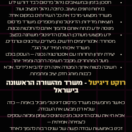
חסכון בזמן ובמשאבים:
ניהול פרסום לבד דורש ידע
בניתוח נתונים, עיצוב, כתיבה, ניהול תקציב ועוד.
משרד מקצועי מרכז את כל השירותים במקום אחד.
תוצאות מדידות:
הדיגיטל נותן מספרים. משרד פרסום
מנוסה יודע לנתח אותם ולהפוך אותם להחלטות נכונות.
ידע מקצועי מעודכן:
העולם הדיגיטלי משתנה בקצב
מסחרר: אלגוריתמים חדשים, פיצ’רים, עדכונים וטרנדים.
משרד איכותי תמיד “על הגל”.
יצירת יתרון תחרותי:
עם אסטרטגיה נכונה – העסק בולט
מעל המתחרים, מקבל חשיפה רחבה וממיר יותר.
חשיבה לטווח ארוך:
המטרה אינה רק “להביא לידים”, אלא
לבנות מותג חזק, יציב ומתפתח.
רוקט דיגיטל
– משרד מהשורה הראשונה
בישראל
כאשר מחפשים משרד פרסום דיגיטלי מוביל באמת – כזה
שלא רק מבצע את העבודה,
אלא חי את עולם הדיגיטל, מבין נתונים לעומק ומלווה עסקים
לצמיחה אמיתית –
זכינו באמצעות עבודה קשה של שנים רבות להפוך לאחד