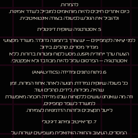
להמרות.
כיום אתרים חייבים להיות מותאמים למובייל, לשדר אמינות,
ולהוביל את הגולש לפעולה בצורה אינטואיטיבית.
5. אסטרטגיה שיווקית דיגיטלית
לפני יציאה לקמפיינים – יש צורך ב“תמונה גדולה”. משרד מקצועי
מגדיר מסרים, קהלים, בידול,
הצעת ערך ייחודית (USP), מסע לקוח ומטרות ברורות.
ללא
אסטרטגיה – הפרסום עלול להיות מבוזבז ולא אפקטיבי.
6. ניתוח נתונים ומדידה (Analytics)
כל פעולה שיווקית נמדדת: תנועה לאתר, אחוז המרות, זמן
שהייה, מכירות, לידים, קהלים ועוד.
וזה מה שאנחנו עושים ללקוחות שלנו מדידה חכמה מאפשרת
למשרד לשפר קמפיינים,
לייעל תקציבים ולזהות הזדמנויות לצמיחה.
7. קריאייטיב ומיתוג דיגיטלי
המסרים, העיצוב והחוויה הוויזואלית משפיעים ישירות על