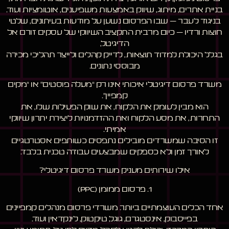
בניית אתרים, מיתוג, שיווק באמצעות משפיענים, אוטומציות ועוד.
בניגוד לעבר – שבו הפרסום נשען על מודעות בעיתונים, שלטי
חוצות ורדיו – כיום מרבית התקציב השיווקי של עסקים זורם אל
הדיגיטל,
בגלל היכולת למדוד תוצאות, לדייק קהלים ולייצר תהליכי מכירה
מבוססי נתונים.
משרד פרסום דיגיטלי איכותי אינו רק “מעלה פוסטים” או “מקים
קמפיין”.
הוא מבין לעומק את הלקוח, את שוק הפעילות שלו, את
התחרות, את מסע הלקוח ואת ההזדמנויות ליצירת יתרון שיווקי
אמיתי.
זו הסיבה שמשרדים מובילים נתפסים כשותפים אסטרטגיים
לאורך זמן ולא כספקים שמבצעים עבודה טכנית בלבד.
אילו שירותים מעניק משרד פרסום דיגיטלי?
1. פרסום ממומן (PPC)
אחד הכלים העוצמתיים ביותר. משרדי פרסום מנהלים קמפיינים
בפייסבוק, אינסטגרם, גוגל, טיקטוק, לינקדאין ועוד.