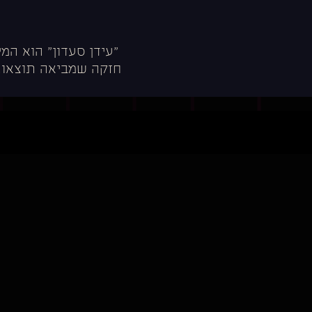
"עידן סעדון" הוא המ
חזקה שמביאה תוצאות ו
מוכנים
לשיגור!?