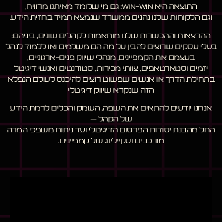
התוצאה היא win-win: גם מי שלומד מאיתנו מרוויח,
וגם הלקוחות שלנו נהנים ממשרד שנמצא תמיד בחזית הידע.
ההרצאות וההכשרות שלנו מותאמות לקהלים שונים, ביניהם:
בעלי עסקים שרוצים להבין על מה הם משלמים ואו ללמוד לנהל
בעצמם את הקמפיינים, מנהלי שיווק פנים-ארגוניים,
יזמים וסטארטאפים, צוותי מכירות, סטודנטים ואנשי דיגיטל
בתחילת הדרך או אנשים שפשוט רוצים להיכנס לעולם הנפלא
הזה שנקרא שיווק דיגיטלי
אנחנו יודעים להתאים את השפה, העומק והכלים לרמת הידע
של הקהל –
החל מהבנת יסודות הפרסום הדיגיטלי ועד ניתוח משפכי המרה
מורכבים וסקיילינג של קמפיינים.