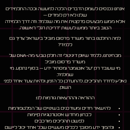
אנחנו נכנסים לעומק הדברים הלכה למעשה וככה התלמידים
שלנו לא רק לומדים –
אלא ממש מבצעים פרקטית את מה שנלמד. וזה דרך הלמידה
הטוב ביותר ממש לעשות "דריכת רגל" ראשונה.
למה החלטנו בתור משרד פרסום מוביל בישראל צריך גם
ללמד?
מבחינתנו, ללמד שיווק דיגיטלי זה חלק טבעי מה-DNA של
משרד פרסום מוביל.
מי שעובד רק "על אוטומט" ומסתיר ידע – בסוף נתקע. מי
שמלמד,
נאלץ לחדד תהליכים, להתעדכן כל הזמן, ולהיות צעד אחד לפני
השוק.
ההוראה וההרצאות גורמות לנו:
להישאר חדים ומעודכנים בשינויים של הפלטפורמות
לבחון מחדש אסטרטגיות קיימות
לפשט תהליכים מורכבים
ולהפוך ידע מסובך לכלים מעשיים שכל אחד יכול ליישם