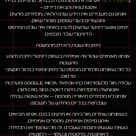
ב
רוקט דיגיטל
אנחנו לא מסתפקים רק בניהול קמפיינים, בניית
אסטרטגיות והבאת לידים –
אנחנו גם מעבירים את הידע שלנו הלאה, מלמדים, מרצים
ומכשירים בעלי עסקים, מנהלי שיווק,
יזמים ואנשי דיגיטל שרוצים להבין באמת איך עולם הפרסום
הדיגיטלי עובד מבפנים.
ניסיון מהשטח, לא רק מהמצגות
אנחנו מאמינים שהוראה אמיתית בשיווק דיגיטלי חייבת להגיע
מהשטח.
כל מה שאנחנו מלמדים מבוסס על ניסיון יומיומי בניהול תקציבי
פרסום,
עבודה מול פלטפורמות כמו Google, Meta, TikTok ומערכות
אוטומציה מתקדמות, ניתוח דאטה, CRO, SEO ותוכן.
אנחנו לא מלמדים תיאוריה מנותקת – אלא שיטות עבודה
שנבחנות בכל יום מחדש על חשבוננו.
כשאנחנו עומדים מול כיתה או מרצים בכנס, אנחנו מביאים
איתנו קייסים אמיתיים, מספרים אמיתיים,
טעויות שעשינו ותובנות שצברנו. זה מה שהופך את הלמידה
לאותנטית, פרקטית ובעיקר – רלוונטית.