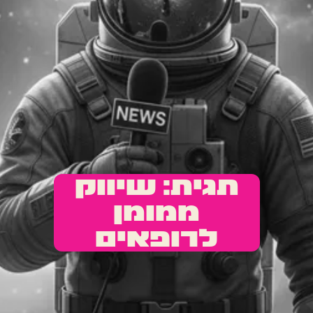
תגית: שיווק
ממומן
לרופאים