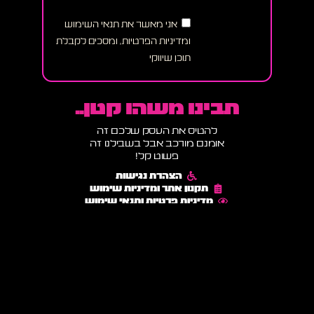
אני מאשר את תנאי השימוש
ומדיניות הפרטיות, ומסכים לקבלת
תוכן שיווקי
תבינו משהו קטן..
להטיס את העסק שלכם זה
אומנם מורכב אבל בשבילנו זה
פשוט קל!
הצהרת נגישות
תקנון אתר ומדיניות שימוש
מדיניות פרטיות ותנאי שימוש
הבלוג של רוקט דיגיטל
6 טיפים למניעת נטישת עגלה
בינה מלאכותית עבור קידום אתרים
בניית אתרים
גוגל PPC
טיפים לקידום בוורדפרס