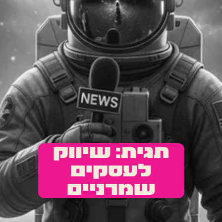
תגית: שיווק
לעסקים
שמרניים