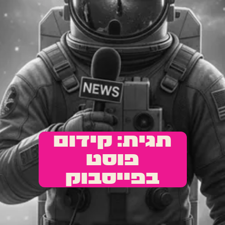
תגית: קידום
פוסט
בפייסבוק