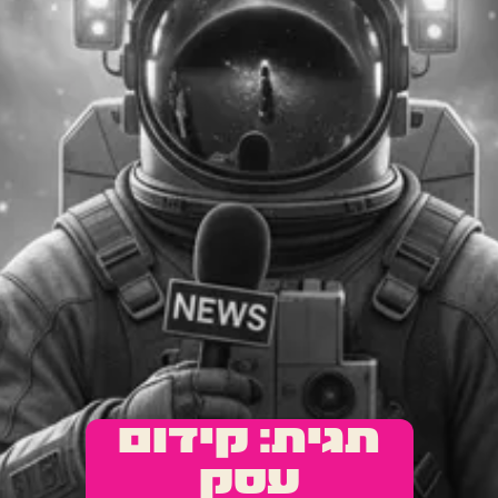
תגית: קידום
עסק