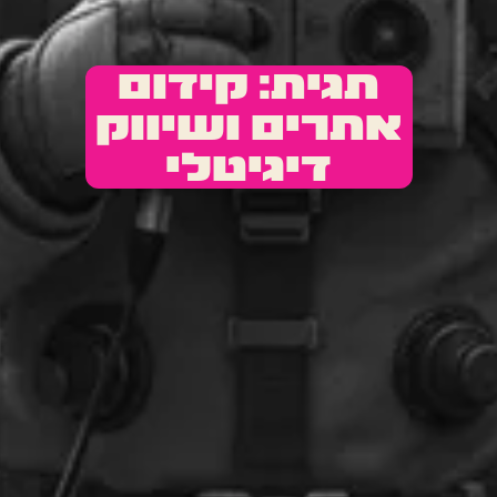
תגית: קידום
אתרים ושיווק
דיגיטלי