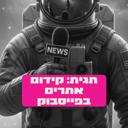
תגית: קידום
אתרים
בפייסבוק