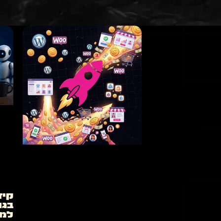
קיד
בגו
למק