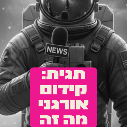
תגית:
קידום
אורגני
מה זה