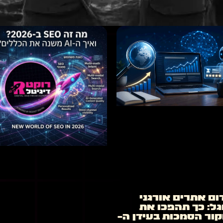
ום אתרים אורגני
גל: כך תהפכו את
ור הסמכות בעידן ה-