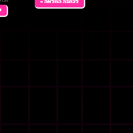
נובמבר 14
לכתבה המלאה »
ל