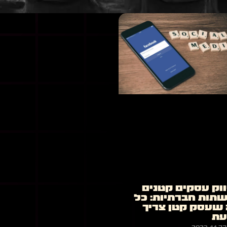
וק עסקים קטנים
תות חברתיות: כל
שעסק קטן צריך
עת