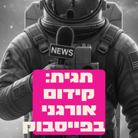
תגית:
קידום
אורגני
בפייסבוק