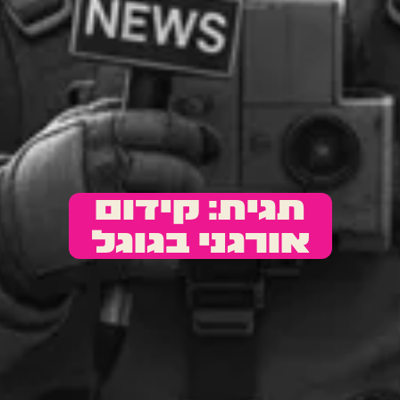
תגית: קידום
אורגני בגוגל