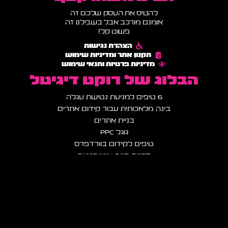
להטיס את העסק שלכם זה
אומנם מורכב אבל בשבילנו זה
פשוט קל!
הצהרת נגישות
תקנון אתר ומדיניות שימוש
מדיניות פרטיות ותנאי שימוש
הבלוג של רוקט דיגיטל
6 טיפים למניעת נטישת עגלה
בינה מלאכותית עבור קידום אתרים
בניית אתרים
גוגל PPC
טיפים לקידום בוורדפרס
לבנות חנות אינטרנטית
למה וורדפרס
מדריך מקיף לשיווק דיגיטלי עבור מתחילים
סוכנות דיגיטל – מדריך מקיף לשירותים ויתרונות
סוכנות לפרסום בצפון – רוקט דיגיטל
עיצוב גרפי
קידום בפייסבוק ואינסטגרם