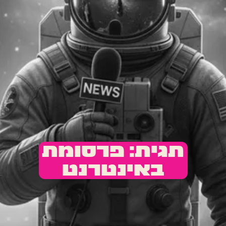
תגית: פרסומת
באינטרנט