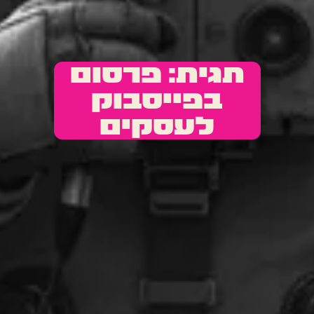
תגית: פרסום
בפייסבוק
לעסקים