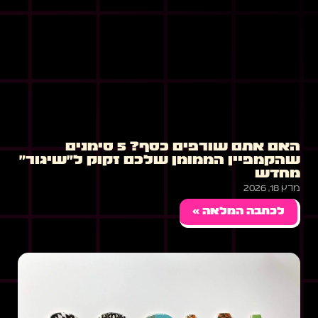
האם אתם שורפים כסף? 5 סימנים
שהקמפיין הממומן שלכם זקוק ל"שיגור"
מחדש
מרץ 18, 2026
לכתבה המלאה »