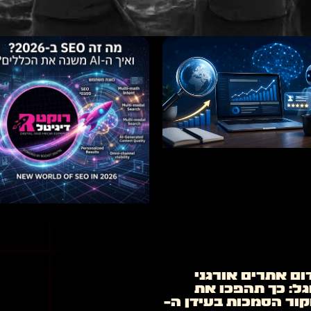
ום אתרים אורגני
גל: כך תהפכו את
ור הסמכות בעידן ה-