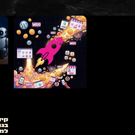
קיד
בגו
למק