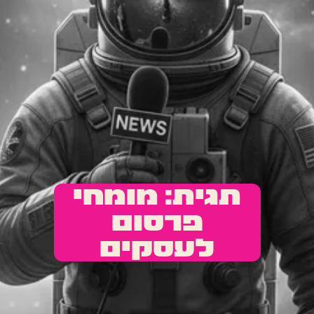
תגית: מומחי
פרסום
לעסקים