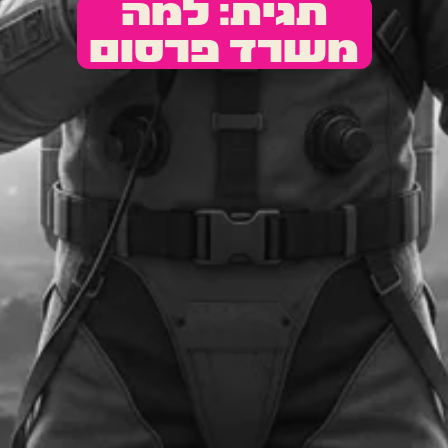
תגית: למה
משרד פרסום