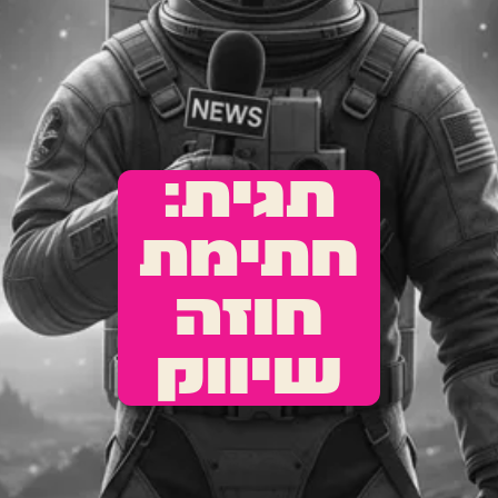
תגית:
חתימת
חוזה
שיווק