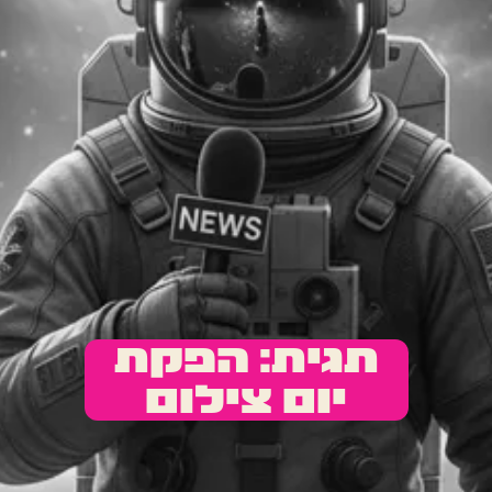
תגית: הפקת
יום צילום