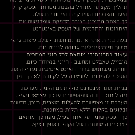
שמאפשרת לעסק ליצור נוכחות דיגיטלית מרשימה.
תהליך מקצועי מתחיל בהבנת מטרות העסק, קהל
היעד והצרכים השיווקיים הייחודיים שלו.
כך האתר מתוכנן בצורה מדויקת שמדגישה את
היתרונות והתדמית של העסק באינטרנט.
בעת בניית אתר אינטרנט חשוב לשלב עיצוב גרפי
מושך ופונקציונליות גבוהה לניווט נוח.
עיצוב רספונסיבי מותאם לכל סוגי המסכים –
מובייל, טאבלט ומחשב – חיוני במיוחד כיום.
חוויית משתמש ברורה ואינטואיטיבית מגדילה את
הסיכוי להמרות ולשמירה על לקוחות לאורך זמן.
בניית אתר אינטרנט כוללת גם הקמת מערכת
ניהול תוכן נוחה שמאפשרת עדכון עצמאי ויעיל.
מערכת זו מאפשרת להעלות מוצרים, תוכן, חדשות
ובלוגים בקלות וללא תלות במתכנת.
כך העסק שומר על אתר פעיל, מעודכן ומותאם
לצרכים המשתנים של הקהל באופן רציף.