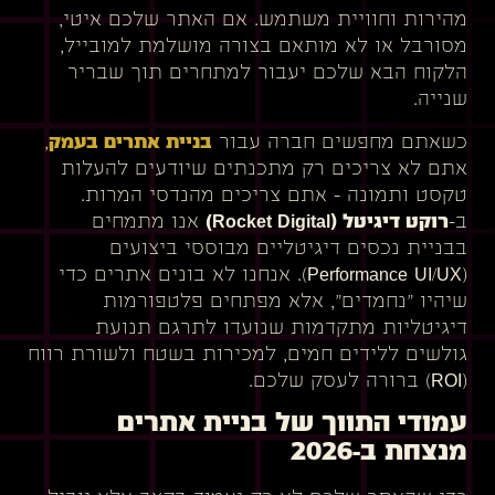
מהירות וחוויית משתמש. אם האתר שלכם איטי,
מסורבל או לא מותאם בצורה מושלמת למובייל,
הלקוח הבא שלכם יעבור למתחרים תוך שבריר
שנייה.
כשאתם מחפשים חברה עבור
בניית אתרים בעמק
,
אתם לא צריכים רק מתכנתים שיודעים להעלות
טקסט ותמונה – אתם צריכים מהנדסי המרות.
ב-
רוקט דיגיטל (Rocket Digital)
אנו מתמחים
בבניית נכסים דיגיטליים מבוססי ביצועים
(Performance UI/UX). אנחנו לא בונים אתרים כדי
שיהיו "נחמדים", אלא מפתחים פלטפורמות
דיגיטליות מתקדמות שנועדו לתרגם תנועת
גולשים ללידים חמים, למכירות בשטח ולשורת רווח
(ROI) ברורה לעסק שלכם.
עמודי התווך של בניית אתרים
מנצחת ב-2026