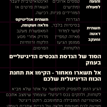
והנעה
טפסים ארוכים
ואינטואיטיבית לעבר
לפעולה
ומתישים
השארת פרטים או
המורידים פניות.
רכישה.
הגדרות
תשתית אנליטיקס
בסיסיות בלבד,
מלאה ושקופה,
תשתית
קושי למדוד
המאפשרת מעקב
דאטה
מאיזה קמפיין
מדויק אחרי מסע
ומעקב
ממומן הגיעו
הלקוח ורווחיות
הלקוחות.
הפרסום.
הסוד של הנדסת הנכסים הדיגיטליים
בעמק
אל תשארו מאחור – הקימו את תחנת
הכוח הדיגיטלית שלכם
הגיע הזמן להפסיק להתפשר על אתר שלא מביא
לקוחות, ולהקים נכס דיגיטלי עוצמתי שימצב אתכם
כאוטוריטה המובילה בתחומכם. רוקט דיגיטל
מציעה לכם מעטפת מלאה של בניית אתרים בעמק: