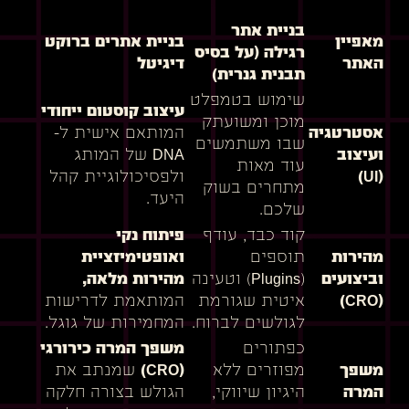
בניית אתר
מאפיין
בניית אתרים ברוקט
רגילה (על בסיס
האתר
דיגיטל
תבנית גנרית)
שימוש בטמפלט
עיצוב קוסטום ייחודי
מוכן ומשועתק
אסטרטגיה
המותאם אישית ל-
שבו משתמשים
ועיצוב
DNA של המותג
עוד מאות
(UI)
ולפסיכולוגיית קהל
מתחרים בשוק
היעד.
שלכם.
קוד כבד, עודף
פיתוח נקי
מהירות
תוספים
ואופטימיזציית
וביצועים
(Plugins) וטעינה
מהירות מלאה,
(CRO)
איטית שגורמת
המותאמת לדרישות
לגולשים לברוח.
המחמירות של גוגל.
כפתורים
משפך המרה כירורגי
משפך
מפוזרים ללא
(CRO)
שמנתב את
המרה
היגיון שיווקי,
הגולש בצורה חלקה