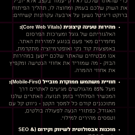
כדי שהאתר שלכם לא רק יעמוד בקצב אלא יוביל
את השוק שלכם בעמק ומחוצה לו, תהליך הפיתוח
ברוקט דיגיטל נשען על ארבעה עקרונות קשיחים:
מהירות טעינה קיצונית (Core Web Vitals):
האלגוריתם של גוגל ומערכות הפרסום
מחמירים מאי פעם בנוגע למהירות האתר.
באמצעות קוד נקי ואופטימיזציה מתקדמת,
אנו מבטיחים שהאתר שלכם ייטען במהירות
הבזק – מה שמוריד את אחוזי הנטישה ומקפיץ
את אחוזי ההמרה.
חוויית משתמש ממוקדת מובייל (Mobile-First):
מעל 85% מהגולשים מגיעים לאתרים דרך
המכשיר הסלולרי בזמן תנועה. האתרים שלנו
מתוכננים קודם כל למסך הקטן – ניווט קל עם
האגודל, כפתורי הנעה לפעולה בולטים,
וטפסים מהירים למילוי.
מוכנות אבסולוטית לשיווק וקידום (SEO &