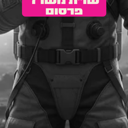
שו"ת משרד
פרסום