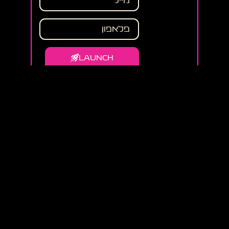
LAUNCH
אני מאשר את תנאי השימוש
ומדיניות הפרטיות, ומסכים לקבלת
תוכן שיווקי
תבינו משהו קטן..
להטיס את העסק שלכם זה
אומנם מורכב אבל בשבילנו זה
פשוט קל!
הצהרת נגישות
תקנון אתר ומדיניות שימוש
מדיניות פרטיות ותנאי שימוש