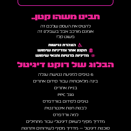
תבינו משהו קטן..
להטיס את העסק שלכם זה
אומנם מורכב אבל בשבילנו זה
פשוט קל!
הצהרת נגישות
תקנון אתר ומדיניות שימוש
מדיניות פרטיות ותנאי שימוש
הבלוג של רוקט דיגיטל
6 טיפים למניעת נטישת עגלה
בינה מלאכותית עבור קידום אתרים
בניית אתרים
גוגל PPC
טיפים לקידום בוורדפרס
לבנות חנות אינטרנטית
למה וורדפרס
מדריך מקיף לשיווק דיגיטלי עבור מתחילים
סוכנות דיגיטל – מדריך מקיף לשירותים ויתרונות